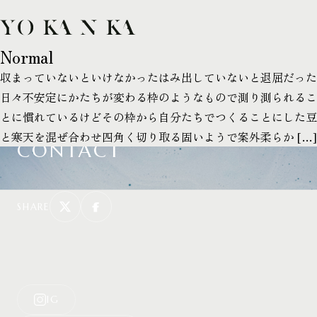
TOP
Normal
COLLECTION
収まっていないといけなかったはみ出していないと退屈だった
日々不安定にかたちが変わる枠のようなもので測り測られるこ
COLLABORATION
とに慣れているけどその枠から自分たちでつくることにした豆
NEWS
と寒天を混ぜ合わせ四角く切り取る固いようで案外柔らか […]
CONTACT
SHARE
IG