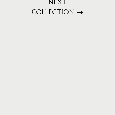
送
N
E
X
T
り
C
O
L
L
E
C
T
I
O
N
→