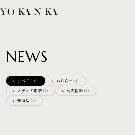
TOP
COLLECTION
COLLABORATION
N
E
W
S
NEWS
CONTACT
・
・
すべて
お知らせ
(16)
(3)
SHARE
・
・
メディア掲載
出店情報
(7)
(3)
・
新商品
(4)
IG