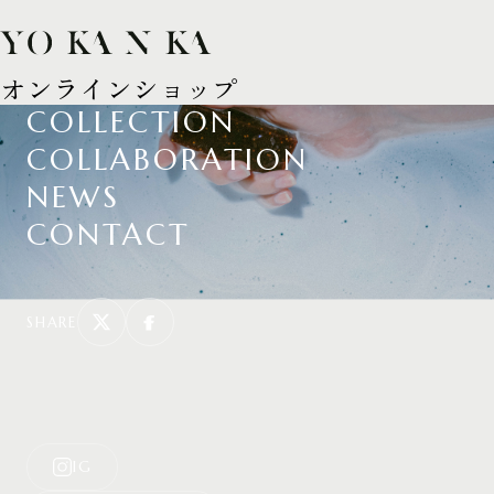
TOP
オンラインショップ
COLLECTION
COLLABORATION
NEWS
CONTACT
SHARE
IG