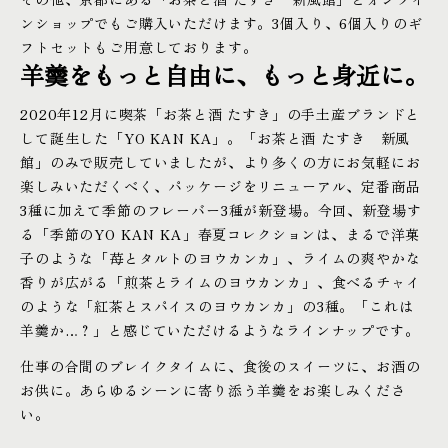
ンショップでもご購入いただけます。3個入り、6個入りのギ
フトセットもご用意しております。
羊羹をもっと自由に、もっと身近に。
2020年12月に喫茶「お茶と酒 たすき」の手土産ブランドと
して誕生した「YO KAN KA」。「お茶と酒 たすき 新風
館」のみで販売していましたが、より多くの方にお気軽にお
楽しみいただくべく、パッケージをリニューアル、定番商品
3種に加えて季節のフレーバー3種が新登場。今回、新登場す
る「季節のYO KAN KA」春夏コレクションは、まるで洋菓
子のような「苺とタルトのヨウカンカ」、ライムの爽やかな
香りが広がる「煎茶とライムのヨウカンカ」、食べるチャイ
のような「紅茶とスパイスのヨウカンカ」の3種。「これは
羊羹か…？」と感じていただけるようなラインナップです。
仕事の合間のブレイクタイムに、食後のスイーツに、お酒の
お供に。あらゆるシーンに寄り添う羊羹をお楽しみくださ
い。