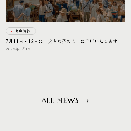
・
出店情報
7月11日・12日に「大きな蚤の市」に出店いたします
2026年6月16日
A
L
L
N
E
W
S
→