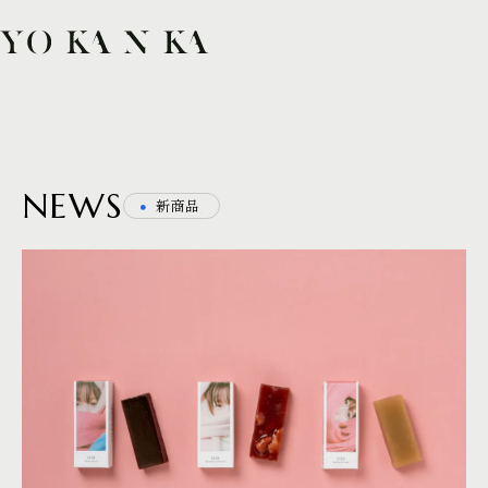
TOP
COLLECTION
COLLABORATION
NEWS
NEWS
・
新商品
CONTACT
SHARE
IG